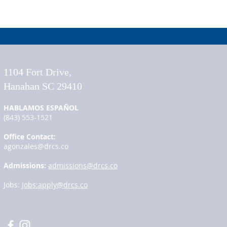
​1104 Fort Drive,
Hanahan SC 29410
HABLAMOS ESPAÑOL
(843) 553-1521
Office Contact:
agonzales@drcs.co
Admissions:
admissions@drcs.co
Jobs:
Jobs:
apply@drcs.co