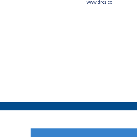
www.drcs.co
Proveedor aprobado del
Programa estatal de F
de Becas Educativas.
Pregúntanos por los re
elegibilidad y cómo aplicar.