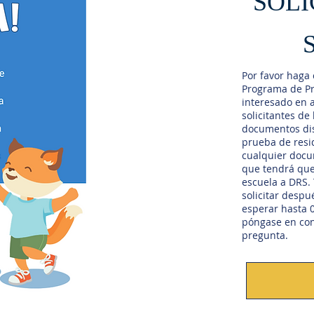
SOLI
Por favor haga 
Programa de Pri
interesado en a
solicitantes de
documentos disp
prueba de resid
cualquier docu
que tendrá que 
escuela a DRS.
solicitar despu
esperar hasta 0
póngase en cont
pregunta.