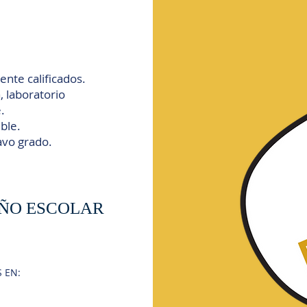
nte calificados.
, laboratorio
.
ble.
avo grado.
AÑO ESCOLAR
 EN: