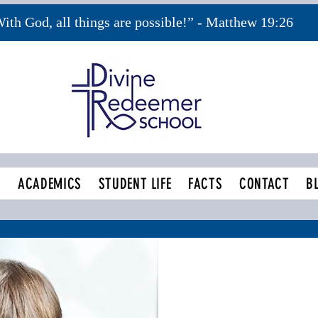
ith God, all things are possible!” - Matthew 19:26
S
ACADEMICS
STUDENT LIFE
FACTS
CONTACT
B