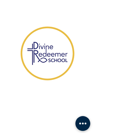
​1104 Fort Drive,
Hanahan SC 29410
HABLAMOS ESPAÑOL
(843) 553-1521
Office Contact: